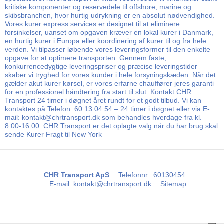
kritiske komponenter og reservedele til offshore, marine og
skibsbranchen, hvor hurtig udrykning er en absolut nødvendighed.
Vores kurer express services er designet til at eliminere
forsinkelser, uanset om opgaven kræver en lokal kurer i Danmark,
en hurtig kurer i Europa eller koordinering af kurer til og fra hele
verden. Vi tilpasser løbende vores leveringsformer til den enkelte
opgave for at optimere transporten. Gennem faste,
konkurrencedygtige leveringspriser og præcise leveringstider
skaber vi tryghed for vores kunder i hele forsyningskæden. Når det
gælder akut kurer kørsel, er vores erfarne chauffører jeres garanti
for en professionel håndtering fra start til slut. Kontakt CHR
Transport 24 timer i døgnet året rundt for et godt tilbud. Vi kan
kontaktes på Telefon: 60 13 04 54 – 24 timer i døgnet eller via E-
mail: kontakt@chrtransport.dk som behandles hverdage fra kl.
8:00-16:00. CHR Transport er det oplagte valg når du har brug skal
sende Kurer Fragt til New York
CHR Transport ApS
Telefonnr.
:
60130454
E-mail
:
kontakt@chrtransport.dk
Sitemap