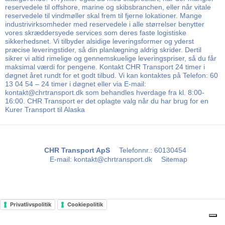
reservedele til offshore, marine og skibsbranchen, eller når vitale
reservedele til vindmøller skal frem til fjerne lokationer. Mange
industrivirksomheder med reservedele i alle størrelser benytter
vores skræddersyede services som deres faste logistiske
sikkerhedsnet. Vi tilbyder alsidige leveringsformer og yderst
præcise leveringstider, så din planlægning aldrig skrider. Dertil
sikrer vi altid rimelige og gennemskuelige leveringspriser, så du får
maksimal værdi for pengene. Kontakt CHR Transport 24 timer i
døgnet året rundt for et godt tilbud. Vi kan kontaktes på Telefon: 60
13 04 54 – 24 timer i døgnet eller via E-mail:
kontakt@chrtransport.dk som behandles hverdage fra kl. 8:00-
16:00. CHR Transport er det oplagte valg når du har brug for en
Kurer Transport til Alaska
CHR Transport ApS
Telefonnr.
:
60130454
E-mail
:
kontakt@chrtransport.dk
Sitemap
Privatlivspolitik
Cookiepolitik