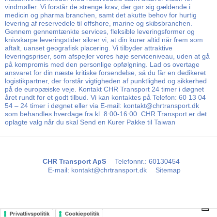
vindmøller. Vi forstår de strenge krav, der gør sig gældende i
medicin og pharma branchen, samt det akutte behov for hurtig
levering af reservedele til offshore, marine og skibsbranchen.
Gennem gennemtænkte services, fleksible leveringsformer og
knivskarpe leveringstider sikrer vi, at din kurer altid når frem som
aftalt, uanset geografisk placering. Vi tilbyder attraktive
leveringspriser, som afspejler vores høje serviceniveau, uden at gå
på kompromis med den personlige opfølgning. Lad os overtage
ansvaret for din næste kritiske forsendelse, så du får en dedikeret
logistikpartner, der forstår vigtigheden af punktlighed og sikkerhed
på de europæiske veje. Kontakt CHR Transport 24 timer i døgnet
året rundt for et godt tilbud. Vi kan kontaktes på Telefon: 60 13 04
54 – 24 timer i døgnet eller via E-mail: kontakt@chrtransport.dk
som behandles hverdage fra kl. 8:00-16:00. CHR Transport er det
oplagte valg når du skal Send en Kurer Pakke til Taiwan
CHR Transport ApS
Telefonnr.
:
60130454
E-mail
:
kontakt@chrtransport.dk
Sitemap
Privatlivspolitik
Cookiepolitik