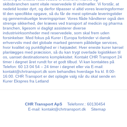
skibsbranchen samt vitale reservedele til vindmøller. Vi forstår, at
nedetid koster dyrt, og derfor tilpasser vi altid vores leveringsformer
til den specifikke opgave, så du får de mest optimale leveringstider
og gennemskuelige leveringspriser. Vores flåde håndterer også den
strenge sikkerhed, der kræves ved transport af medicin og pharma
branchen, ligesom vi dagligt assisterer diverse
industrivirksomheder med reservedele, som skal frem uden
forsinkelser. Med fokus på Kurer i Europa forbinder vi dansk
erhvervsliv med det globale marked gennem pålidelige services,
hvor kvalitet og punktlighed er i højsædet. Hver eneste kurer kørsel
planlægges med præcision, så du kan trygt overlade logistikken til
os, uanset destinationens kompleksitet. Kontakt CHR Transport 24
timer i døgnet året rundt for et godt tilbud. Vi kan kontaktes på
Telefon: 60 13 04 54 – 24 timer i døgnet eller via E-mail:
kontakt@chrtransport.dk som behandles hverdage fra kl. 8:00-
16:00. CHR Transport er det oplagte valg når du skal sende en
Kurer Ekspres fra Letland
CHR Transport ApS
Telefonnr.
:
60130454
E-mail
:
kontakt@chrtransport.dk
Sitemap