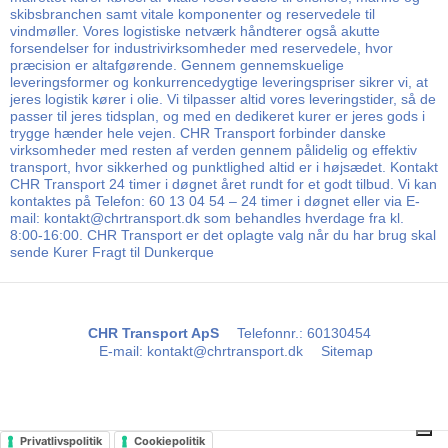
skibsbranchen samt vitale komponenter og reservedele til
vindmøller. Vores logistiske netværk håndterer også akutte
forsendelser for industrivirksomheder med reservedele, hvor
præcision er altafgørende. Gennem gennemskuelige
leveringsformer og konkurrencedygtige leveringspriser sikrer vi, at
jeres logistik kører i olie. Vi tilpasser altid vores leveringstider, så de
passer til jeres tidsplan, og med en dedikeret kurer er jeres gods i
trygge hænder hele vejen. CHR Transport forbinder danske
virksomheder med resten af verden gennem pålidelig og effektiv
transport, hvor sikkerhed og punktlighed altid er i højsædet. Kontakt
CHR Transport 24 timer i døgnet året rundt for et godt tilbud. Vi kan
kontaktes på Telefon: 60 13 04 54 – 24 timer i døgnet eller via E-
mail: kontakt@chrtransport.dk som behandles hverdage fra kl.
8:00-16:00. CHR Transport er det oplagte valg når du har brug skal
sende Kurer Fragt til Dunkerque
CHR Transport ApS
Telefonnr.
:
60130454
E-mail
:
kontakt@chrtransport.dk
Sitemap
Privatlivspolitik
Cookiepolitik