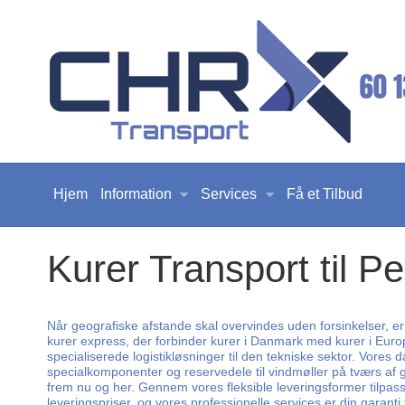
Hjem
Information
Services
Få et Tilbud
Kurer Transport til P
Når geografiske afstande skal overvindes uden forsinkelser, er
kurer express, der forbinder kurer i Danmark med kurer i Europa
specialiserede logistikløsninger til den tekniske sektor. Vores
specialkomponenter og reservedele til vindmøller på tværs af
frem nu og her. Gennem vores fleksible leveringsformer tilpasser
leveringspriser, og vores professionelle services er din garanti