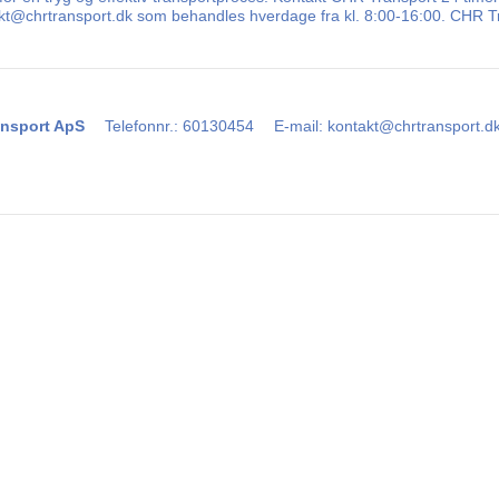
takt@chrtransport.dk som behandles hverdage fra kl. 8:00-16:00. CHR Tr
nsport ApS
Telefonnr.
:
60130454
E-mail
:
kontakt@chrtransport.d