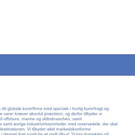
dit globale kurerfirma med speciale i hurtig kurerfragt og
e varer kræver absolut præcision, og derfor tilbyder vi
 til offshore, marine og skibsbranchen, samt
e samt øvrige industrivirksomheder med reservedele, der skal
 destinationen. Vi tilbyder altid markedskonforme
i døgnet året rundt for et godt tilbud. Vi kan kontaktes på