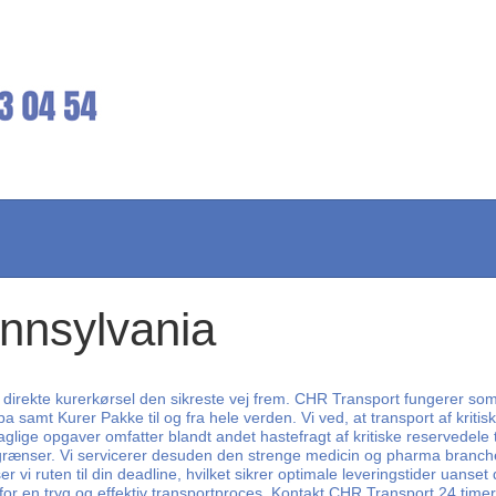
ennsylvania
 direkte kurerkørsel den sikreste vej frem. CHR Transport fungerer som 
 samt Kurer Pakke til og fra hele verden. Vi ved, at transport af kritisk
 daglige opgaver omfatter blandt andet hastefragt af kritiske reservedele
 grænser. Vi servicerer desuden den strenge medicin og pharma branch
 vi ruten til din deadline, hvilket sikrer optimale leveringstider uanset
 for en tryg og effektiv transportproces. Kontakt CHR Transport 24 timer 