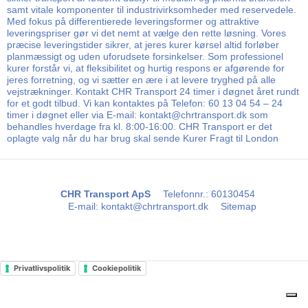
samt vitale komponenter til industrivirksomheder med reservedele.
Med fokus på differentierede leveringsformer og attraktive
leveringspriser gør vi det nemt at vælge den rette løsning. Vores
præcise leveringstider sikrer, at jeres kurer kørsel altid forløber
planmæssigt og uden uforudsete forsinkelser. Som professionel
kurer forstår vi, at fleksibilitet og hurtig respons er afgørende for
jeres forretning, og vi sætter en ære i at levere tryghed på alle
vejstrækninger. Kontakt CHR Transport 24 timer i døgnet året rundt
for et godt tilbud. Vi kan kontaktes på Telefon: 60 13 04 54 – 24
timer i døgnet eller via E-mail: kontakt@chrtransport.dk som
behandles hverdage fra kl. 8:00-16:00. CHR Transport er det
oplagte valg når du har brug skal sende Kurer Fragt til London
CHR Transport ApS
Telefonnr.
:
60130454
E-mail
:
kontakt@chrtransport.dk
Sitemap
Privatlivspolitik
Cookiepolitik