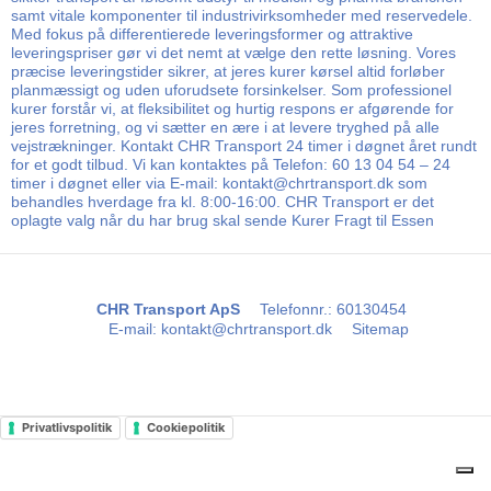
samt vitale komponenter til industrivirksomheder med reservedele.
Med fokus på differentierede leveringsformer og attraktive
leveringspriser gør vi det nemt at vælge den rette løsning. Vores
præcise leveringstider sikrer, at jeres kurer kørsel altid forløber
planmæssigt og uden uforudsete forsinkelser. Som professionel
kurer forstår vi, at fleksibilitet og hurtig respons er afgørende for
jeres forretning, og vi sætter en ære i at levere tryghed på alle
vejstrækninger. Kontakt CHR Transport 24 timer i døgnet året rundt
for et godt tilbud. Vi kan kontaktes på Telefon: 60 13 04 54 – 24
timer i døgnet eller via E-mail: kontakt@chrtransport.dk som
behandles hverdage fra kl. 8:00-16:00. CHR Transport er det
oplagte valg når du har brug skal sende Kurer Fragt til Essen
CHR Transport ApS
Telefonnr.
:
60130454
E-mail
:
kontakt@chrtransport.dk
Sitemap
Privatlivspolitik
Cookiepolitik