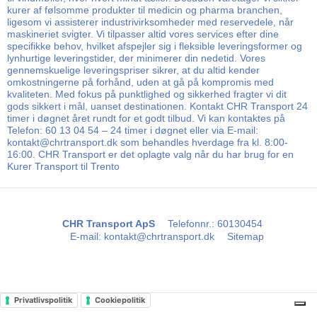
kurer af følsomme produkter til medicin og pharma branchen,
ligesom vi assisterer industrivirksomheder med reservedele, når
maskineriet svigter. Vi tilpasser altid vores services efter dine
specifikke behov, hvilket afspejler sig i fleksible leveringsformer og
lynhurtige leveringstider, der minimerer din nedetid. Vores
gennemskuelige leveringspriser sikrer, at du altid kender
omkostningerne på forhånd, uden at gå på kompromis med
kvaliteten. Med fokus på punktlighed og sikkerhed fragter vi dit
gods sikkert i mål, uanset destinationen. Kontakt CHR Transport 24
timer i døgnet året rundt for et godt tilbud. Vi kan kontaktes på
Telefon: 60 13 04 54 – 24 timer i døgnet eller via E-mail:
kontakt@chrtransport.dk som behandles hverdage fra kl. 8:00-
16:00. CHR Transport er det oplagte valg når du har brug for en
Kurer Transport til Trento
CHR Transport ApS
Telefonnr.
:
60130454
E-mail
:
kontakt@chrtransport.dk
Sitemap
Privatlivspolitik
Cookiepolitik