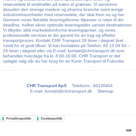
reservedele til vindmøller på tværs af grænser. Vi servicerer
desuden den strenge medicin og pharma branche samt øvrige
industrivirksomheder med reservedele, der skal frem nu og her.
Gennem vores fleksible leveringsformer tilpasser vi ruten til din
deadline, hvilket sikrer optimale leveringstider uanset destinationen.
Vi tilbyder altid markedskonforme leveringspriser, og vores
professionelle services er din garanti for en tryg og effektiv
transportproces. Kontakt CHR Transport 24 timer i døgnet året
rundt for et godt tilbud. Vi kan kontaktes på Telefon: 60 13 04 54 –
24 timer i døgnet eller via E-mail: kontakt@chrtransport.dk som
behandles hverdage fra kl. 8:00-16:00. CHR Transport er det
oplagte valg når du har brug for en Kurer Transport til Fukuoka
CHR Transport ApS
Telefonnr.
:
60130454
E-mail
:
kontakt@chrtransport.dk
Sitemap
Privatlivspolitik
Cookiepolitik