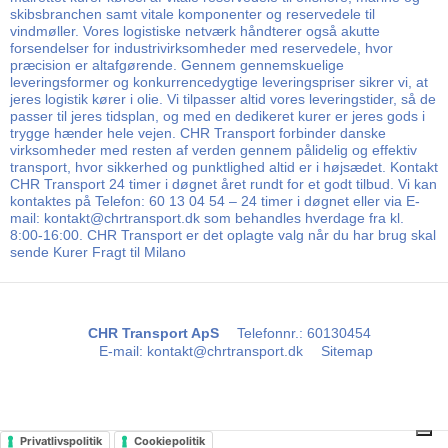
skibsbranchen samt vitale komponenter og reservedele til
vindmøller. Vores logistiske netværk håndterer også akutte
forsendelser for industrivirksomheder med reservedele, hvor
præcision er altafgørende. Gennem gennemskuelige
leveringsformer og konkurrencedygtige leveringspriser sikrer vi, at
jeres logistik kører i olie. Vi tilpasser altid vores leveringstider, så de
passer til jeres tidsplan, og med en dedikeret kurer er jeres gods i
trygge hænder hele vejen. CHR Transport forbinder danske
virksomheder med resten af verden gennem pålidelig og effektiv
transport, hvor sikkerhed og punktlighed altid er i højsædet. Kontakt
CHR Transport 24 timer i døgnet året rundt for et godt tilbud. Vi kan
kontaktes på Telefon: 60 13 04 54 – 24 timer i døgnet eller via E-
mail: kontakt@chrtransport.dk som behandles hverdage fra kl.
8:00-16:00. CHR Transport er det oplagte valg når du har brug skal
sende Kurer Fragt til Milano
CHR Transport ApS
Telefonnr.
:
60130454
E-mail
:
kontakt@chrtransport.dk
Sitemap
Privatlivspolitik
Cookiepolitik