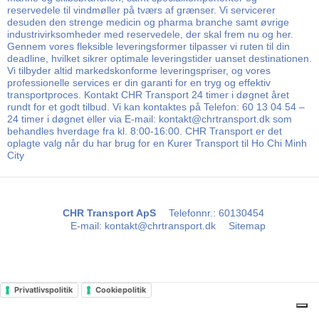
reservedele til vindmøller på tværs af grænser. Vi servicerer
desuden den strenge medicin og pharma branche samt øvrige
industrivirksomheder med reservedele, der skal frem nu og her.
Gennem vores fleksible leveringsformer tilpasser vi ruten til din
deadline, hvilket sikrer optimale leveringstider uanset destinationen.
Vi tilbyder altid markedskonforme leveringspriser, og vores
professionelle services er din garanti for en tryg og effektiv
transportproces. Kontakt CHR Transport 24 timer i døgnet året
rundt for et godt tilbud. Vi kan kontaktes på Telefon: 60 13 04 54 –
24 timer i døgnet eller via E-mail: kontakt@chrtransport.dk som
behandles hverdage fra kl. 8:00-16:00. CHR Transport er det
oplagte valg når du har brug for en Kurer Transport til Ho Chi Minh
City
CHR Transport ApS
Telefonnr.
:
60130454
E-mail
:
kontakt@chrtransport.dk
Sitemap
Privatlivspolitik
Cookiepolitik