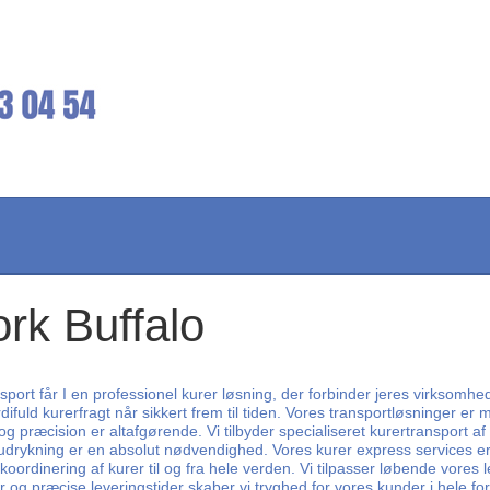
ork Buffalo
port får I en professionel kurer løsning, der forbinder jeres virksomhe
ifuld kurerfragt når sikkert frem til tiden. Vores transportløsninger e
præcision er altafgørende. Vi tilbyder specialiseret kurertransport af 
 udrykning er en absolut nødvendighed. Vores kurer express services er 
koordinering af kurer til og fra hele verden. Vi tilpasser løbende vores
 og præcise leveringstider skaber vi tryghed for vores kunder i hele f