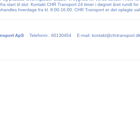
fra start til slut. Kontakt CHR Transport 24 timer i døgnet året rundt fo
ehandles hverdage fra kl. 8:00-16:00. CHR Transport er det oplagte val
nsport ApS
Telefonnr.
:
60130454
E-mail
:
kontakt@chrtransport.d