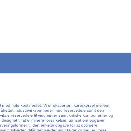
d med hele kontinentet. Vi er eksperter i kurerkørsel mellem
r målrettet industrivirksomheder med reservedele samt den
vitale reservedele til vindmøller samt kritiske komponenter og
designet til at eliminere forsinkelser, uanset om opgaven
 leveringsformer til den enkelte opgave for at optimere
orsyningskæden. Når det gælder akut kurer kørsel, er vores