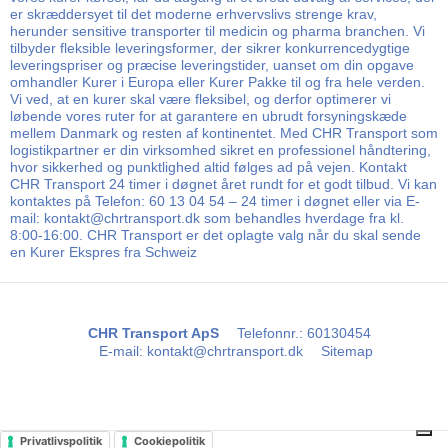
er skræddersyet til det moderne erhvervslivs strenge krav,
herunder sensitive transporter til medicin og pharma branchen. Vi
tilbyder fleksible leveringsformer, der sikrer konkurrencedygtige
leveringspriser og præcise leveringstider, uanset om din opgave
omhandler Kurer i Europa eller Kurer Pakke til og fra hele verden.
Vi ved, at en kurer skal være fleksibel, og derfor optimerer vi
løbende vores ruter for at garantere en ubrudt forsyningskæde
mellem Danmark og resten af kontinentet. Med CHR Transport som
logistikpartner er din virksomhed sikret en professionel håndtering,
hvor sikkerhed og punktlighed altid følges ad på vejen. Kontakt
CHR Transport 24 timer i døgnet året rundt for et godt tilbud. Vi kan
kontaktes på Telefon: 60 13 04 54 – 24 timer i døgnet eller via E-
mail: kontakt@chrtransport.dk som behandles hverdage fra kl.
8:00-16:00. CHR Transport er det oplagte valg når du skal sende
en Kurer Ekspres fra Schweiz
CHR Transport ApS
Telefonnr.
:
60130454
E-mail
:
kontakt@chrtransport.dk
Sitemap
Privatlivspolitik
Cookiepolitik