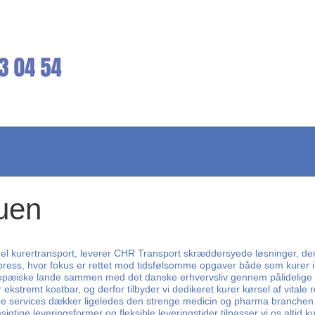
auen
 kurertransport, leverer CHR Transport skræddersyede løsninger, der sik
express, hvor fokus er rettet mod tidsfølsomme opgaver både som kurer i
ropæiske lande sammen med det danske erhvervsliv gennem pålidelige fra
r ekstremt kostbar, og derfor tilbyder vi dedikeret kurer kørsel af vitale
ede services dækker ligeledes den strenge medicin og pharma branchen
tige leveringsformer og fleksible leveringstider tilpasser vi os alti