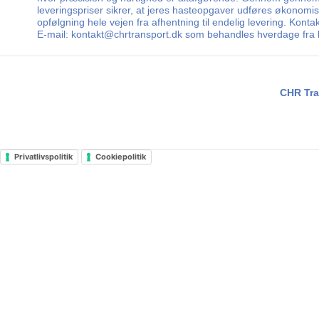
leveringspriser sikrer, at jeres hasteopgaver udføres økonomi
opfølgning hele vejen fra afhentning til endelig levering. Konta
E-mail: kontakt@chrtransport.dk som behandles hverdage fra kl
CHR Tra
Privatlivspolitik
Cookiepolitik