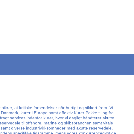
rer, at kritiske forsendelser når hurtigt og sikkert frem. Vi
 Danmark, kurer i Europa samt effektiv Kurer Pakke til og fra
gt services indenfor kurer, hvor vi dagligt håndterer akutte
 reservedele til offshore, marine og skibsbranchen samt vitale
 samt diverse industrivirksomheder med akutte reservedele,
d kundens specifikke tidsramme, mens vores konkurrencedygtige