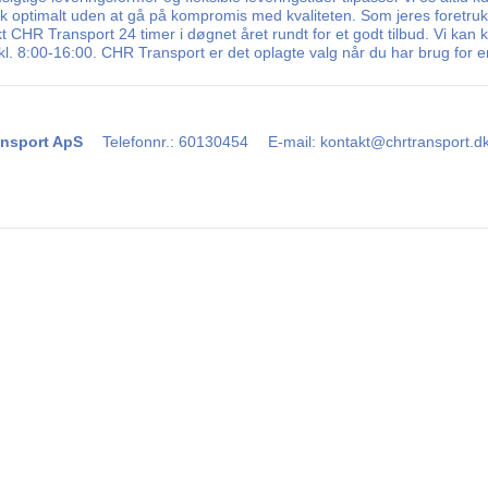
sk optimalt uden at gå på kompromis med kvaliteten. Som jeres foretruk
kt CHR Transport 24 timer i døgnet året rundt for et godt tilbud. Vi kan 
. 8:00-16:00. CHR Transport er det oplagte valg når du har brug for en
nsport ApS
Telefonnr.
:
60130454
E-mail
:
kontakt@chrtransport.d