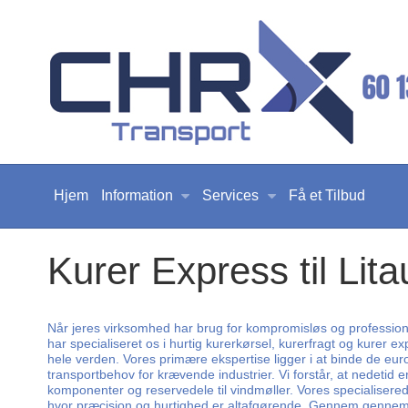
Hjem
Information
Services
Få et Tilbud
Kurer Express til Lit
Når jeres virksomhed har brug for kompromisløs og professionel
har specialiseret os i hurtig kurerkørsel, kurerfragt og kurer 
hele verden. Vores primære ekspertise ligger i at binde de eu
transportbehov for krævende industrier. Vi forstår, at nedetid e
komponenter og reservedele til vindmøller. Vores specialiser
hvor præcision og hurtighed er altafgørende. Gennem gennemsig