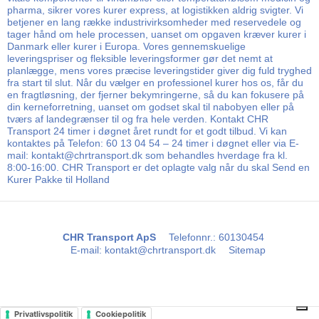
pharma, sikrer vores kurer express, at logistikken aldrig svigter. Vi
betjener en lang række industrivirksomheder med reservedele og
tager hånd om hele processen, uanset om opgaven kræver kurer i
Danmark eller kurer i Europa. Vores gennemskuelige
leveringspriser og fleksible leveringsformer gør det nemt at
planlægge, mens vores præcise leveringstider giver dig fuld tryghed
fra start til slut. Når du vælger en professionel kurer hos os, får du
en fragtløsning, der fjerner bekymringerne, så du kan fokusere på
din kerneforretning, uanset om godset skal til nabobyen eller på
tværs af landegrænser til og fra hele verden. Kontakt CHR
Transport 24 timer i døgnet året rundt for et godt tilbud. Vi kan
kontaktes på Telefon: 60 13 04 54 – 24 timer i døgnet eller via E-
mail: kontakt@chrtransport.dk som behandles hverdage fra kl.
8:00-16:00. CHR Transport er det oplagte valg når du skal Send en
Kurer Pakke til Holland
CHR Transport ApS
Telefonnr.
:
60130454
E-mail
:
kontakt@chrtransport.dk
Sitemap
Privatlivspolitik
Cookiepolitik