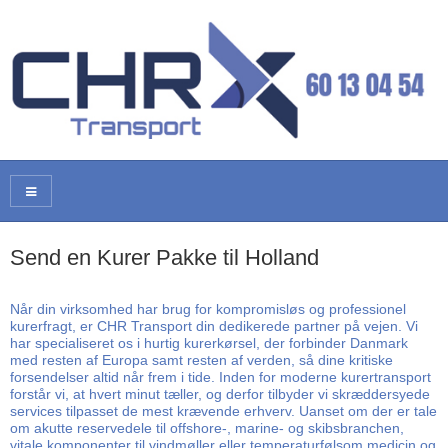
Send en Kurer Pakke til Holland
Når din virksomhed har brug for kompromisløs og professionel
kurerfragt, er CHR Transport din dedikerede partner på vejen. Vi
har specialiseret os i hurtig kurerkørsel, der forbinder Danmark
med resten af Europa samt resten af verden, så dine kritiske
forsendelser altid når frem i tide. Inden for moderne kurertransport
forstår vi, at hvert minut tæller, og derfor tilbyder vi skræddersyede
services tilpasset de mest krævende erhverv. Uanset om der er tale
om akutte reservedele til offshore-, marine- og skibsbranchen,
vitale komponenter til vindmøller eller temperaturfølsom medicin og