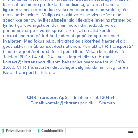
kurer af følsomme produkter til medicin og pharma branchen,
ligesom vi assisterer industrivirksomheder med reservedele, når
maskineriet svigter. Vi tilpasser altid vores services efter dine
specifikke behov, hvilket afspejler sig i fleksible leveringsformer og
lynhurtige leveringstider, der minimerer din nedetid. Vores
gennemskuelige leveringspriser sikrer, at du altid kender
omkostningerne på forhånd, uden at gå på kompromis med
kvaliteten. Med fokus på punktlighed og sikkerhed fragter vi dit
gods sikkert i mål, uanset destinationen. Kontakt CHR Transport 24
timer i døgnet året rundt for et godt tilbud. Vi kan kontaktes på
Telefon: 60 13 04 54 – 24 timer i døgnet eller via E-mail:
kontakt@chrtransport.dk som behandles hverdage fra kl. 8:00-
16:00. CHR Transport er det oplagte valg når du har brug for en
Kurer Transport til Bolzano
CHR Transport ApS
Telefonnr.
:
60130454
E-mail
:
kontakt@chrtransport.dk
Sitemap
Privatlivspolitik
Cookiepolitik