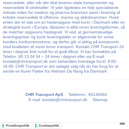
reservedele, eller når der skal leveres vitale komponenter og
reservedele til vindmøller. Vi yder ligeledes en højt specialiseret
indsats inden for medicin og pharma branchen samt i levering af
kritiske reservedele til offshore, marine og skibsbranchen. Hvad
enten der er tale om en hasteopgave med kurer i Danmark eller en
strategisk kurer i Europa, tilpasser vi altid vores leveringsformer, så
de matcher opgavens hastegrad. Vi ved, at gennemskuelige
leveringspriser og korte leveringstider er afgørende for vores
kunders konkurrenceevne, og derfor går vi aldrig på kompromis
med kvaliteten af vores kurer transport. Kontakt CHR Transport 24
timer i døgnet året rundt for et godt tilbud. Vi kan kontaktes på
Telefon: 60 13 04 54 – 24 timer i døgnet eller via E-mail:
kontakt@chrtransport.dk som behandles hverdage fra kl. 8:00-
16:00. CHR Transport er det oplagte valg når du har brug for at
sende en Kurer Pakke fra Vietnam Da Nang fra Danmark
CHR Transport ApS
Telefonnr.
:
60130454
E-mail
:
kontakt@chrtransport.dk
Sitemap
Privatlivspolitik
Cookiepolitik