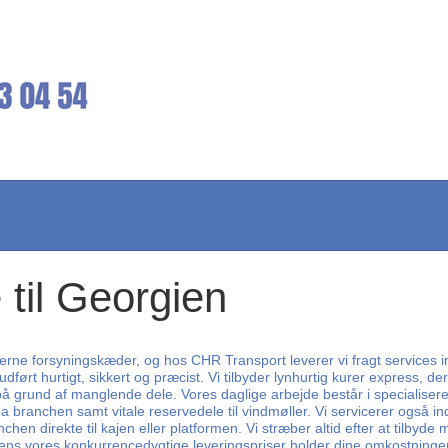
 til Georgien
erne forsyningskæder, og hos CHR Transport leverer vi fragt services i
 udført hurtigt, sikkert og præcist. Vi tilbyder lynhurtig kurer express, d
r på grund af manglende dele. Vores daglige arbejde består i specialis
rma branchen samt vitale reservedele til vindmøller. Vi servicerer også 
n direkte til kajen eller platformen. Vi stræber altid efter at tilbyde 
 mens vores konkurrencedygtige leveringspriser holder dine omkostninge