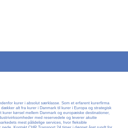
ndenfor kurer i absolut særklasse. Som et erfarent kurerfirma
er dækker alt fra kurer i Danmark til kurer i Europa og strategisk
eret kurer kørsel mellem Danmark og europæiske destinationer,
industrivirksomheder med reservedele og leverer akutte
markedets mest pålidelige services, hvor fleksible
r nede. Kontakt CHR Transport 24 timer i døgnet året rundt for