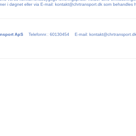
timer i døgnet eller via E-mail: kontakt@chrtransport.dk som behandles 
nsport ApS
Telefonnr.
:
60130454
E-mail
:
kontakt@chrtransport.d