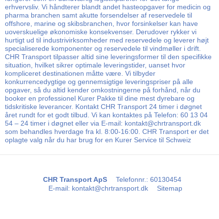
erhvervsliv. Vi håndterer blandt andet hasteopgaver for medicin og
pharma branchen samt akutte forsendelser af reservedele til
offshore, marine og skibsbranchen, hvor forsinkelser kan have
uoverskuelige økonomiske konsekvenser. Derudover rykker vi
hurtigt ud til industrivirksomheder med reservedele og leverer højt
specialiserede komponenter og reservedele til vindmøller i drift.
CHR Transport tilpasser altid sine leveringsformer til den specifikke
situation, hvilket sikrer optimale leveringstider, uanset hvor
kompliceret destinationen måtte være. Vi tilbyder
konkurrencedygtige og gennemsigtige leveringspriser på alle
opgaver, så du altid kender omkostningerne på forhånd, når du
booker en professionel Kurer Pakke til dine mest dyrebare og
tidskritiske leverancer. Kontakt CHR Transport 24 timer i døgnet
året rundt for et godt tilbud. Vi kan kontaktes på Telefon: 60 13 04
54 – 24 timer i døgnet eller via E-mail: kontakt@chrtransport.dk
som behandles hverdage fra kl. 8:00-16:00. CHR Transport er det
oplagte valg når du har brug for en Kurer Service til Schweiz
CHR Transport ApS
Telefonnr.
:
60130454
E-mail
:
kontakt@chrtransport.dk
Sitemap