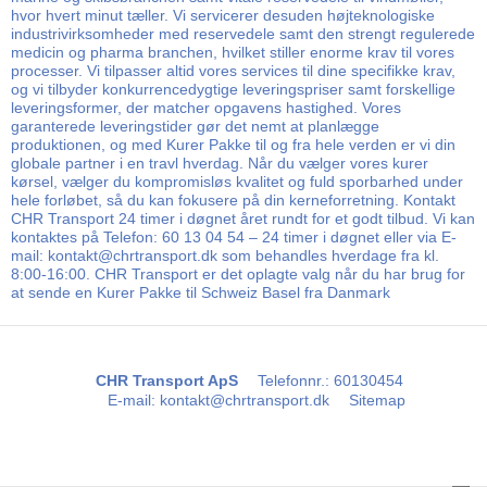
hvor hvert minut tæller. Vi servicerer desuden højteknologiske
industrivirksomheder med reservedele samt den strengt regulerede
medicin og pharma branchen, hvilket stiller enorme krav til vores
processer. Vi tilpasser altid vores services til dine specifikke krav,
og vi tilbyder konkurrencedygtige leveringspriser samt forskellige
leveringsformer, der matcher opgavens hastighed. Vores
garanterede leveringstider gør det nemt at planlægge
produktionen, og med Kurer Pakke til og fra hele verden er vi din
globale partner i en travl hverdag. Når du vælger vores kurer
kørsel, vælger du kompromisløs kvalitet og fuld sporbarhed under
hele forløbet, så du kan fokusere på din kerneforretning. Kontakt
CHR Transport 24 timer i døgnet året rundt for et godt tilbud. Vi kan
kontaktes på Telefon: 60 13 04 54 – 24 timer i døgnet eller via E-
mail: kontakt@chrtransport.dk som behandles hverdage fra kl.
8:00-16:00. CHR Transport er det oplagte valg når du har brug for
at sende en Kurer Pakke til Schweiz Basel fra Danmark
CHR Transport ApS
Telefonnr.
:
60130454
E-mail
:
kontakt@chrtransport.dk
Sitemap