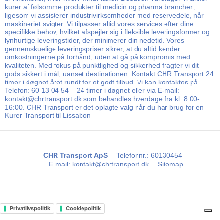
kurer af følsomme produkter til medicin og pharma branchen,
ligesom vi assisterer industrivirksomheder med reservedele, når
maskineriet svigter. Vi tilpasser altid vores services efter dine
specifikke behov, hvilket afspejler sig i fleksible leveringsformer og
lynhurtige leveringstider, der minimerer din nedetid. Vores
gennemskuelige leveringspriser sikrer, at du altid kender
omkostningerne på forhånd, uden at gå på kompromis med
kvaliteten. Med fokus på punktlighed og sikkerhed fragter vi dit
gods sikkert i mål, uanset destinationen. Kontakt CHR Transport 24
timer i døgnet året rundt for et godt tilbud. Vi kan kontaktes på
Telefon: 60 13 04 54 – 24 timer i døgnet eller via E-mail:
kontakt@chrtransport.dk som behandles hverdage fra kl. 8:00-
16:00. CHR Transport er det oplagte valg når du har brug for en
Kurer Transport til Lissabon
CHR Transport ApS
Telefonnr.
:
60130454
E-mail
:
kontakt@chrtransport.dk
Sitemap
Privatlivspolitik
Cookiepolitik