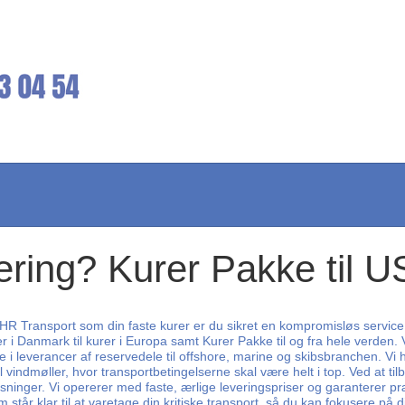
vering? Kurer Pakke til 
 CHR Transport som din faste kurer er du sikret en kompromisløs service
r i Danmark til kurer i Europa samt Kurer Pakke til og fra hele verden. 
e i leverancer af reservedele til offshore, marine og skibsbranchen. V
ndmøller, hvor transportbetingelserne skal være helt i top. Ved at tilby
ninger. Vi opererer med faste, ærlige leveringspriser og garanterer præ
tår klar til at varetage din kritiske transport, så du kan fokusere på d