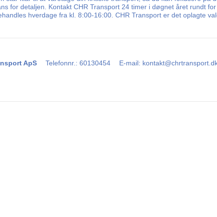
ns for detaljen. Kontakt CHR Transport 24 timer i døgnet året rundt for
ehandles hverdage fra kl. 8:00-16:00. CHR Transport er det oplagte valg
nsport ApS
Telefonnr.
:
60130454
E-mail
:
kontakt@chrtransport.d