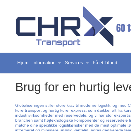
Hjem
Information
Services
Få et Tilbud
Brug for en hurtig le
Globaliseringen stiller store krav til moderne logistik, og med
kurertransport og hurtig kurer express, som dækker alt fra kure
industrivirksomheder med reservedele, og vi har stor ekspertis
branchen samt højteknologiske komponenter og reservedele til vi
matche dine specifikke logistikønsker med de mest optimale løs
informeret og minimere unødig ventetid. Vores dedikerede team s