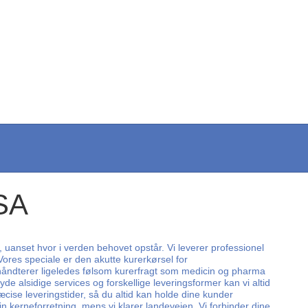
USA
, uanset hvor i verden behovet opstår. Vi leverer professionel
Vores speciale er den akutte kurerkørsel for
i håndterer ligeledes følsom kurerfragt som medicin og pharma
de alsidige services og forskellige leveringsformer kan vi altid
cise leveringstider, så du altid kan holde dine kunder
in kerneforretning, mens vi klarer landevejen. Vi forbinder dine