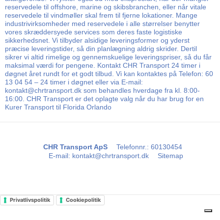
reservedele til offshore, marine og skibsbranchen, eller når vitale
reservedele til vindmøller skal frem til fjerne lokationer. Mange
industrivirksomheder med reservedele i alle størrelser benytter
vores skræddersyede services som deres faste logistiske
sikkerhedsnet. Vi tilbyder alsidige leveringsformer og yderst
præcise leveringstider, så din planlægning aldrig skrider. Dertil
sikrer vi altid rimelige og gennemskuelige leveringspriser, så du får
maksimal værdi for pengene. Kontakt CHR Transport 24 timer i
døgnet året rundt for et godt tilbud. Vi kan kontaktes på Telefon: 60
13 04 54 – 24 timer i døgnet eller via E-mail:
kontakt@chrtransport.dk som behandles hverdage fra kl. 8:00-
16:00. CHR Transport er det oplagte valg når du har brug for en
Kurer Transport til Florida Orlando
CHR Transport ApS
Telefonnr.
:
60130454
E-mail
:
kontakt@chrtransport.dk
Sitemap
Privatlivspolitik
Cookiepolitik