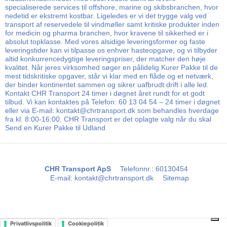
specialiserede services til offshore, marine og skibsbranchen, hvor
nedetid er ekstremt kostbar. Ligeledes er vi det trygge valg ved
transport af reservedele til vindmøller samt kritiske produkter inden
for medicin og pharma branchen, hvor kravene til sikkerhed er i
absolut topklasse. Med vores alsidige leveringsformer og faste
leveringstider kan vi tilpasse os enhver hasteopgave, og vi tilbyder
altid konkurrencedygtige leveringspriser, der matcher den høje
kvalitet. Når jeres virksomhed søger en pålidelig Kurer Pakke til de
mest tidskritiske opgaver, står vi klar med en flåde og et netværk,
der binder kontinentet sammen og sikrer uafbrudt drift i alle led.
Kontakt CHR Transport 24 timer i døgnet året rundt for et godt
tilbud. Vi kan kontaktes på Telefon: 60 13 04 54 – 24 timer i døgnet
eller via E-mail: kontakt@chrtransport.dk som behandles hverdage
fra kl. 8:00-16:00. CHR Transport er det oplagte valg når du skal
Send en Kurer Pakke til Udland
CHR Transport ApS
Telefonnr.
:
60130454
E-mail
:
kontakt@chrtransport.dk
Sitemap
Privatlivspolitik
Cookiepolitik