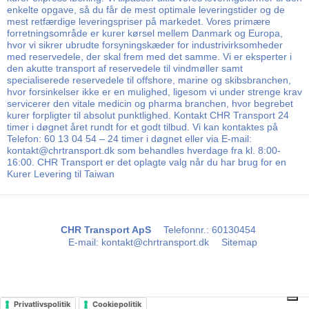
enkelte opgave, så du får de mest optimale leveringstider og de
mest retfærdige leveringspriser på markedet. Vores primære
forretningsområde er kurer kørsel mellem Danmark og Europa,
hvor vi sikrer ubrudte forsyningskæder for industrivirksomheder
med reservedele, der skal frem med det samme. Vi er eksperter i
den akutte transport af reservedele til vindmøller samt
specialiserede reservedele til offshore, marine og skibsbranchen,
hvor forsinkelser ikke er en mulighed, ligesom vi under strenge krav
servicerer den vitale medicin og pharma branchen, hvor begrebet
kurer forpligter til absolut punktlighed. Kontakt CHR Transport 24
timer i døgnet året rundt for et godt tilbud. Vi kan kontaktes på
Telefon: 60 13 04 54 – 24 timer i døgnet eller via E-mail:
kontakt@chrtransport.dk som behandles hverdage fra kl. 8:00-
16:00. CHR Transport er det oplagte valg når du har brug for en
Kurer Levering til Taiwan
CHR Transport ApS
Telefonnr.
:
60130454
E-mail
:
kontakt@chrtransport.dk
Sitemap
Privatlivspolitik
Cookiepolitik