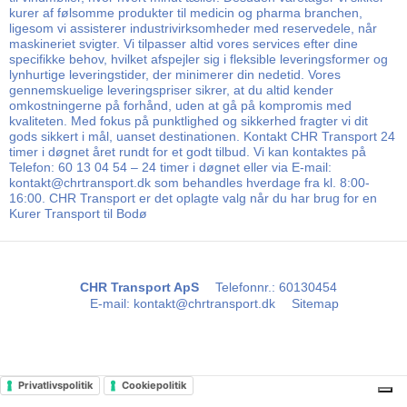
kurer af følsomme produkter til medicin og pharma branchen,
ligesom vi assisterer industrivirksomheder med reservedele, når
maskineriet svigter. Vi tilpasser altid vores services efter dine
specifikke behov, hvilket afspejler sig i fleksible leveringsformer og
lynhurtige leveringstider, der minimerer din nedetid. Vores
gennemskuelige leveringspriser sikrer, at du altid kender
omkostningerne på forhånd, uden at gå på kompromis med
kvaliteten. Med fokus på punktlighed og sikkerhed fragter vi dit
gods sikkert i mål, uanset destinationen. Kontakt CHR Transport 24
timer i døgnet året rundt for et godt tilbud. Vi kan kontaktes på
Telefon: 60 13 04 54 – 24 timer i døgnet eller via E-mail:
kontakt@chrtransport.dk som behandles hverdage fra kl. 8:00-
16:00. CHR Transport er det oplagte valg når du har brug for en
Kurer Transport til Bodø
CHR Transport ApS
Telefonnr.
:
60130454
E-mail
:
kontakt@chrtransport.dk
Sitemap
Privatlivspolitik
Cookiepolitik