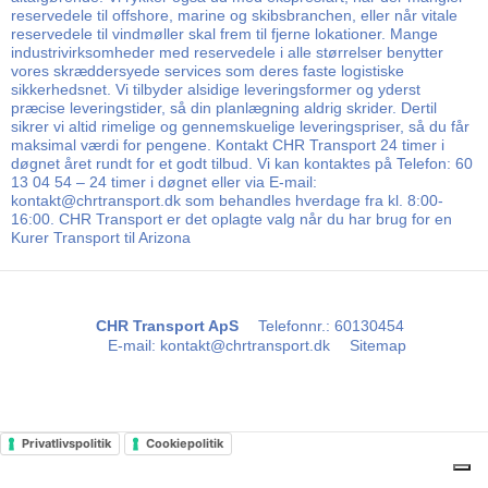
reservedele til offshore, marine og skibsbranchen, eller når vitale
reservedele til vindmøller skal frem til fjerne lokationer. Mange
industrivirksomheder med reservedele i alle størrelser benytter
vores skræddersyede services som deres faste logistiske
sikkerhedsnet. Vi tilbyder alsidige leveringsformer og yderst
præcise leveringstider, så din planlægning aldrig skrider. Dertil
sikrer vi altid rimelige og gennemskuelige leveringspriser, så du får
maksimal værdi for pengene. Kontakt CHR Transport 24 timer i
døgnet året rundt for et godt tilbud. Vi kan kontaktes på Telefon: 60
13 04 54 – 24 timer i døgnet eller via E-mail:
kontakt@chrtransport.dk som behandles hverdage fra kl. 8:00-
16:00. CHR Transport er det oplagte valg når du har brug for en
Kurer Transport til Arizona
CHR Transport ApS
Telefonnr.
:
60130454
E-mail
:
kontakt@chrtransport.dk
Sitemap
Privatlivspolitik
Cookiepolitik