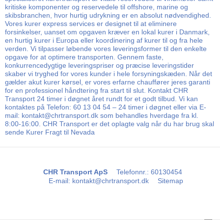
kritiske komponenter og reservedele til offshore, marine og
skibsbranchen, hvor hurtig udrykning er en absolut nødvendighed.
Vores kurer express services er designet til at eliminere
forsinkelser, uanset om opgaven kræver en lokal kurer i Danmark,
en hurtig kurer i Europa eller koordinering af kurer til og fra hele
verden. Vi tilpasser løbende vores leveringsformer til den enkelte
opgave for at optimere transporten. Gennem faste,
konkurrencedygtige leveringspriser og præcise leveringstider
skaber vi tryghed for vores kunder i hele forsyningskæden. Når det
gælder akut kurer kørsel, er vores erfarne chauffører jeres garanti
for en professionel håndtering fra start til slut. Kontakt CHR
Transport 24 timer i døgnet året rundt for et godt tilbud. Vi kan
kontaktes på Telefon: 60 13 04 54 – 24 timer i døgnet eller via E-
mail: kontakt@chrtransport.dk som behandles hverdage fra kl.
8:00-16:00. CHR Transport er det oplagte valg når du har brug skal
sende Kurer Fragt til Nevada
CHR Transport ApS
Telefonnr.
:
60130454
E-mail
:
kontakt@chrtransport.dk
Sitemap