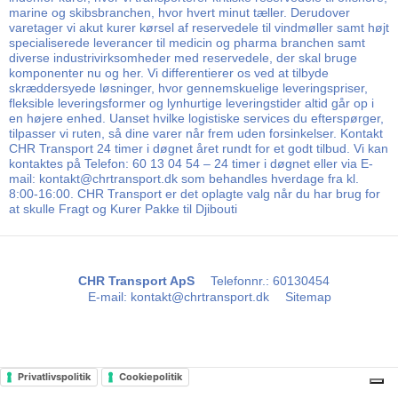
marine og skibsbranchen, hvor hvert minut tæller. Derudover
varetager vi akut kurer kørsel af reservedele til vindmøller samt højt
specialiserede leverancer til medicin og pharma branchen samt
diverse industrivirksomheder med reservedele, der skal bruge
komponenter nu og her. Vi differentierer os ved at tilbyde
skræddersyede løsninger, hvor gennemskuelige leveringspriser,
fleksible leveringsformer og lynhurtige leveringstider altid går op i
en højere enhed. Uanset hvilke logistiske services du efterspørger,
tilpasser vi ruten, så dine varer når frem uden forsinkelser. Kontakt
CHR Transport 24 timer i døgnet året rundt for et godt tilbud. Vi kan
kontaktes på Telefon: 60 13 04 54 – 24 timer i døgnet eller via E-
mail: kontakt@chrtransport.dk som behandles hverdage fra kl.
8:00-16:00. CHR Transport er det oplagte valg når du har brug for
at skulle Fragt og Kurer Pakke til Djibouti
CHR Transport ApS
Telefonnr.
:
60130454
E-mail
:
kontakt@chrtransport.dk
Sitemap
Privatlivspolitik
Cookiepolitik