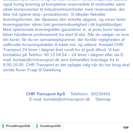
også hurtig levering af komplekse reservedele til vindmøller samt
vitale komponenter til industrivirksomheder med reservedele, der
ikke må opleve stop i produktionen. Vi tilbyder fleksible
leveringsformer, der tilpasses den enkelte opgave, og vores faste
leveringspriser sikrer fuld gennemskuelighed i dit logistikbudget.
Med optimerede leveringstider garanterer vi, at jeres kurer kørsel
bliver håndteret professionelt fra start til slut. Når du vælger os som
din kurer, får du en samarbejdspartner, der forstår vigtigheden af
uafbrudte forsyningskæder til både ind- og udland. Kontakt CHR
Transport 24 timer i døgnet året rundt for et godt tilbud. Vi kan
kontaktes på Telefon: 60 13 04 54 – 24 timer i døgnet eller via E-
mail: kontakt@chrtransport.dk som behandles hverdage fra kl.
8:00-16:00. CHR Transport er det oplagte valg når du har brug skal
sende Kurer Fragt til Gøteborg
CHR Transport ApS
Telefonnr.
:
60130454
E-mail
:
kontakt@chrtransport.dk
Sitemap
Privatlivspolitik
Cookiepolitik