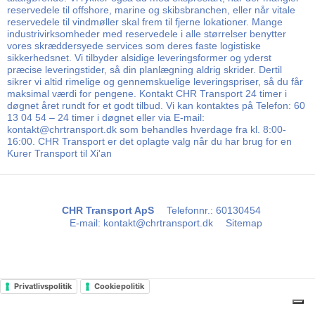
reservedele til offshore, marine og skibsbranchen, eller når vitale
reservedele til vindmøller skal frem til fjerne lokationer. Mange
industrivirksomheder med reservedele i alle størrelser benytter
vores skræddersyede services som deres faste logistiske
sikkerhedsnet. Vi tilbyder alsidige leveringsformer og yderst
præcise leveringstider, så din planlægning aldrig skrider. Dertil
sikrer vi altid rimelige og gennemskuelige leveringspriser, så du får
maksimal værdi for pengene. Kontakt CHR Transport 24 timer i
døgnet året rundt for et godt tilbud. Vi kan kontaktes på Telefon: 60
13 04 54 – 24 timer i døgnet eller via E-mail:
kontakt@chrtransport.dk som behandles hverdage fra kl. 8:00-
16:00. CHR Transport er det oplagte valg når du har brug for en
Kurer Transport til Xi'an
CHR Transport ApS
Telefonnr.
:
60130454
E-mail
:
kontakt@chrtransport.dk
Sitemap
Privatlivspolitik
Cookiepolitik