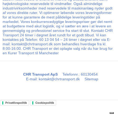
højteknologiske reservedele til vindmøller. Også almindelige
industrivirksomheder med reservedele til maskinanlæg nyder godt
af vores direkte ruter. Vi optimerer løbende vores leveringsformer
for at kunne garantere de mest pålidelige leveringstider på
markedet. Vores konkurrencedygtige leveringspriser gør det nemt
at budgettere med akut logistik, og vi sætter en ære i at levere en
gennemsigtig og professionel service fra start til slut. Kontakt CHR
Transport 24 timer i døgnet året rundt for et godt tilbud. Vi kan
kontaktes på Telefon: 60 13 04 54 – 24 timer i døgnet eller via E-
mail: kontakt@chrtransport.dk som behandles hverdage fra kl.
8:00-16:00. CHR Transport er det oplagte valg når du har brug for
en Kurer Transport til Manchester
CHR Transport ApS
Telefonnr.
:
60130454
E-mail
:
kontakt@chrtransport.dk
Sitemap
Privatlivspolitik
Cookiepolitik