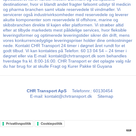
destinationer, hvor vi blandt andet fragter følsomt udstyr til medicin
og pharma branchen samt vitale reservedele til vindmøller. Vi
servicerer også industrivirksomheder med reservedele og leverer
akutte komponenter som reservedele til offshore, marine og
skibsbranchen direkte til kajen eller platformen. Vi stræber altid
efter at tilbyde markedets mest pålidelige services, hvor fleksible
leveringsformer og optimerede leveringstider sikrer din drift, mens
vores konkurrencedygtige leveringspriser holder dine omkostninger
nede. Kontakt CHR Transport 24 timer i døgnet året rundt for et
godt tilbud. Vi kan kontaktes på Telefon: 60 13 04 54 – 24 timer i
døgnet eller via E-mail: kontakt@chrtransport.dk som behandles
hverdage fra kl. 8:00-16:00. CHR Transport er det oplagte valg når
du har brug for at skulle Fragt og Kurer Pakke til Guyana
CHR Transport ApS
Telefonnr.
:
60130454
E-mail
:
kontakt@chrtransport.dk
Sitemap
Privatlivspolitik
Cookiepolitik