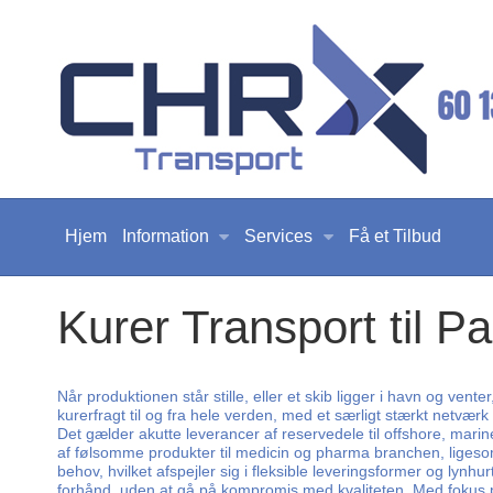
Hjem
Information
Services
Få et Tilbud
Kurer Transport til P
Når produktionen står stille, eller et skib ligger i havn og vent
kurerfragt til og fra hele verden, med et særligt stærkt netværk
Det gælder akutte leverancer af reservedele til offshore, mari
af følsomme produkter til medicin og pharma branchen, ligesom v
behov, hvilket afspejler sig i fleksible leveringsformer og lyn
forhånd, uden at gå på kompromis med kvaliteten. Med fokus på 