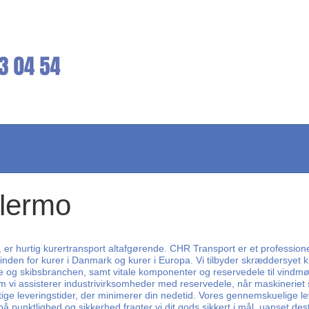
alermo
er, er hurtig kurertransport altafgørende. CHR Transport er et professione
 inden for kurer i Danmark og kurer i Europa. Vi tilbyder skræddersyet ku
ne og skibsbranchen, samt vitale komponenter og reservedele til vindmøll
i assisterer industrivirksomheder med reservedele, når maskineriet svig
hurtige leveringstider, der minimerer din nedetid. Vores gennemskuelige l
punktlighed og sikkerhed fragter vi dit gods sikkert i mål, uanset des