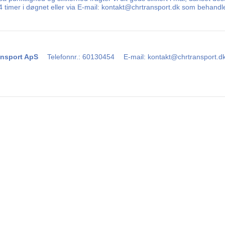
 24 timer i døgnet eller via E-mail: kontakt@chrtransport.dk som behand
nsport ApS
Telefonnr.
:
60130454
E-mail
:
kontakt@chrtransport.d