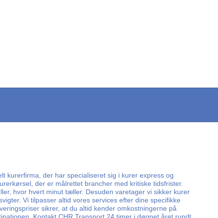
lt kurerfirma, der har specialiseret sig i kurer express og
rerkørsel, der er målrettet brancher med kritiske tidsfrister.
er, hvor hvert minut tæller. Desuden varetager vi sikker kurer
ter. Vi tilpasser altid vores services efter dine specifikke
everingspriser sikrer, at du altid kender omkostningerne på
tinationen. Kontakt CHR Transport 24 timer i døgnet året rundt