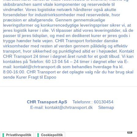
skibsbranchen samt vitale komponenter og reservedele til
vindmøller. Vores logistiske netværk håndterer også akutte
forsendelser for industrivirksomheder med reservedele, hvor
præcision er altafgørende. Gennem gennemskuelige
leveringsformer og konkurrencedygtige leveringspriser sikrer vi, at
jeres logistik kører i olie. Vi tilpasser altid vores leveringstider, så de
passer til jeres tidsplan, og med en dedikeret kurer er jeres gods i
trygge hænder hele vejen. CHR Transport forbinder danske
virksomheder med resten af verden gennem pålidelig og effektiv
transport, hvor sikkerhed og punktlighed altid er i højsædet. Kontakt
CHR Transport 24 timer i døgnet året rundt for et godt tilbud. Vi kan
kontaktes på Telefon: 60 13 04 54 – 24 timer i døgnet eller via E-
mail: kontakt@chrtransport.dk som behandles hverdage fra kl.
8:00-16:00. CHR Transport er det oplagte valg når du har brug skal
sende Kurer Fragt til Espoo
CHR Transport ApS
Telefonnr.
:
60130454
E-mail
:
kontakt@chrtransport.dk
Sitemap
Privatlivspolitik
Cookiepolitik