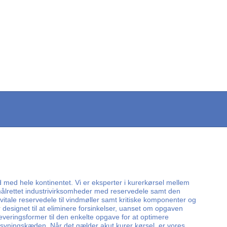
d med hele kontinentet. Vi er eksperter i kurerkørsel mellem
r målrettet industrivirksomheder med reservedele samt den
vitale reservedele til vindmøller samt kritiske komponenter og
designet til at eliminere forsinkelser, uanset om opgaven
 leveringsformer til den enkelte opgave for at optimere
orsyningskæden. Når det gælder akut kurer kørsel, er vores