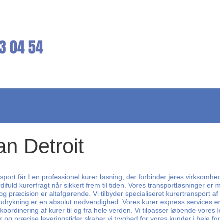
an Detroit
port får I en professionel kurer løsning, der forbinder jeres virksomhe
ifuld kurerfragt når sikkert frem til tiden. Vores transportløsninger e
præcision er altafgørende. Vi tilbyder specialiseret kurertransport af 
 udrykning er en absolut nødvendighed. Vores kurer express services er 
koordinering af kurer til og fra hele verden. Vi tilpasser løbende vores
 og præcise leveringstider skaber vi tryghed for vores kunder i hele f