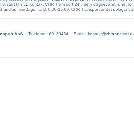
fra start til slut. Kontakt CHR Transport 24 timer i døgnet året rundt fo
ehandles hverdage fra kl. 8:00-16:00. CHR Transport er det oplagte valg
nsport ApS
Telefonnr.
:
60130454
E-mail
:
kontakt@chrtransport.d