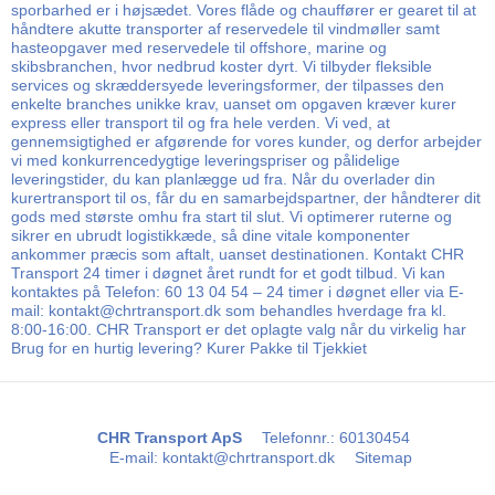
sporbarhed er i højsædet. Vores flåde og chauffører er gearet til at
håndtere akutte transporter af reservedele til vindmøller samt
hasteopgaver med reservedele til offshore, marine og
skibsbranchen, hvor nedbrud koster dyrt. Vi tilbyder fleksible
services og skræddersyede leveringsformer, der tilpasses den
enkelte branches unikke krav, uanset om opgaven kræver kurer
express eller transport til og fra hele verden. Vi ved, at
gennemsigtighed er afgørende for vores kunder, og derfor arbejder
vi med konkurrencedygtige leveringspriser og pålidelige
leveringstider, du kan planlægge ud fra. Når du overlader din
kurertransport til os, får du en samarbejdspartner, der håndterer dit
gods med største omhu fra start til slut. Vi optimerer ruterne og
sikrer en ubrudt logistikkæde, så dine vitale komponenter
ankommer præcis som aftalt, uanset destinationen. Kontakt CHR
Transport 24 timer i døgnet året rundt for et godt tilbud. Vi kan
kontaktes på Telefon: 60 13 04 54 – 24 timer i døgnet eller via E-
mail: kontakt@chrtransport.dk som behandles hverdage fra kl.
8:00-16:00. CHR Transport er det oplagte valg når du virkelig har
Brug for en hurtig levering? Kurer Pakke til Tjekkiet
CHR Transport ApS
Telefonnr.
:
60130454
E-mail
:
kontakt@chrtransport.dk
Sitemap