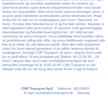
imødekommer de sensitive standarder inden for medicin og
pharma branchen samt diverse industrivirksomheder med akutte
behov for reservedele. Med vores kurer express løsninger sikrer vi,
at jeres gods håndteres professionelt uanset destinationen. Hvad
enten der er tale om en hasteopgave som kurer i Danmark, en
kurer i Europa eller fleksibel kurer til og fra hele verden, tilpasser vi
altid logistikken efter jeres behov. Vi opererer med gennemsigtige
leveringspriser og fleksible leveringsformer, så I altid kender
rammerne for jeres transport. Vores pålidelige leveringstider sikrer,
at produktionen aldrig står stille, og vores dedikerede vognpark står
klar til at rykke ud, når behovet opstår. Med den rette ekspertise
inden for kurer kørsel garanterer vi en sikker levering direkte til
modtageren. Kontakt CHR Transport 24 timer i døgnet året rundt
for et godt tilbud. Vi kan kontaktes på Telefon: 60 13 04 54 – 24
timer i døgnet eller via E-mail: kontakt@chrtransport.dk som
behandles hverdage fra kl. 8:00-16:00. CHR Transport er det
oplagte valg når du har brug skal sende Kurer Fragt til Indiana
CHR Transport ApS
Telefonnr.
:
60130454
E-mail
:
kontakt@chrtransport.dk
Sitemap