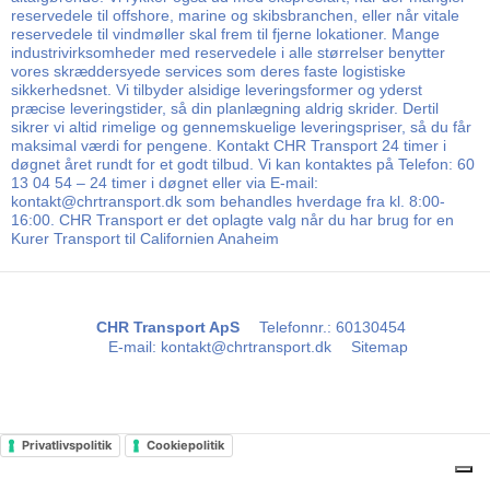
reservedele til offshore, marine og skibsbranchen, eller når vitale
reservedele til vindmøller skal frem til fjerne lokationer. Mange
industrivirksomheder med reservedele i alle størrelser benytter
vores skræddersyede services som deres faste logistiske
sikkerhedsnet. Vi tilbyder alsidige leveringsformer og yderst
præcise leveringstider, så din planlægning aldrig skrider. Dertil
sikrer vi altid rimelige og gennemskuelige leveringspriser, så du får
maksimal værdi for pengene. Kontakt CHR Transport 24 timer i
døgnet året rundt for et godt tilbud. Vi kan kontaktes på Telefon: 60
13 04 54 – 24 timer i døgnet eller via E-mail:
kontakt@chrtransport.dk som behandles hverdage fra kl. 8:00-
16:00. CHR Transport er det oplagte valg når du har brug for en
Kurer Transport til Californien Anaheim
CHR Transport ApS
Telefonnr.
:
60130454
E-mail
:
kontakt@chrtransport.dk
Sitemap
Privatlivspolitik
Cookiepolitik