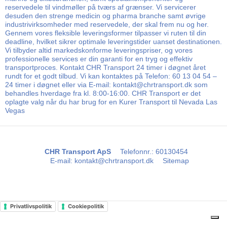
reservedele til vindmøller på tværs af grænser. Vi servicerer
desuden den strenge medicin og pharma branche samt øvrige
industrivirksomheder med reservedele, der skal frem nu og her.
Gennem vores fleksible leveringsformer tilpasser vi ruten til din
deadline, hvilket sikrer optimale leveringstider uanset destinationen.
Vi tilbyder altid markedskonforme leveringspriser, og vores
professionelle services er din garanti for en tryg og effektiv
transportproces. Kontakt CHR Transport 24 timer i døgnet året
rundt for et godt tilbud. Vi kan kontaktes på Telefon: 60 13 04 54 –
24 timer i døgnet eller via E-mail: kontakt@chrtransport.dk som
behandles hverdage fra kl. 8:00-16:00. CHR Transport er det
oplagte valg når du har brug for en Kurer Transport til Nevada Las
Vegas
CHR Transport ApS
Telefonnr.
:
60130454
E-mail
:
kontakt@chrtransport.dk
Sitemap
Privatlivspolitik
Cookiepolitik