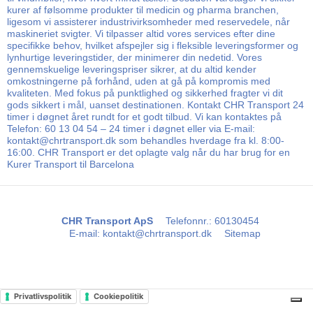
kurer af følsomme produkter til medicin og pharma branchen,
ligesom vi assisterer industrivirksomheder med reservedele, når
maskineriet svigter. Vi tilpasser altid vores services efter dine
specifikke behov, hvilket afspejler sig i fleksible leveringsformer og
lynhurtige leveringstider, der minimerer din nedetid. Vores
gennemskuelige leveringspriser sikrer, at du altid kender
omkostningerne på forhånd, uden at gå på kompromis med
kvaliteten. Med fokus på punktlighed og sikkerhed fragter vi dit
gods sikkert i mål, uanset destinationen. Kontakt CHR Transport 24
timer i døgnet året rundt for et godt tilbud. Vi kan kontaktes på
Telefon: 60 13 04 54 – 24 timer i døgnet eller via E-mail:
kontakt@chrtransport.dk som behandles hverdage fra kl. 8:00-
16:00. CHR Transport er det oplagte valg når du har brug for en
Kurer Transport til Barcelona
CHR Transport ApS
Telefonnr.
:
60130454
E-mail
:
kontakt@chrtransport.dk
Sitemap
Privatlivspolitik
Cookiepolitik