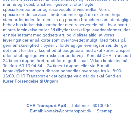
marine og skibsbranchen, ligesom vi ofte fragter
specialkomponenter og reservedele til vindmøller. Vores
specialiserede services imødekommer også de ekstremt høje
standarder inden for medicin og pharma branchen samt de daglige
behov hos industrivirksomheder med reservedele mfl., hvor hvert
minuts forsinkelse tæller. Vi tilbyder forskellige leveringsformer, der
er nøje afstemt med godsets art, og vi sikrer altid, at vores
leveringstider er så korte som overhovedet muligt. Med fokus på
gennemskuelighed tilbyder vi fordelagtige leveringspriser, der gør
det nemt for din virksomhed at budgettere med akut kurertransport
uden ubehagelige overraskelser undervejs. Kontakt CHR Transport
24 timer i døgnet året rundt for et godt tilbud. Vi kan kontaktes på
Telefon: 60 13 04 54 – 24 timer i døgnet eller via E-mail:
kontakt@chrtransport.dk som behandles hverdage fra kl. 8:00-
16:00. CHR Transport er det oplagte valg når du skal Send en
Kurer Forsendelse til Ungarn
CHR Transport ApS
Telefonnr.
:
60130454
E-mail
:
kontakt@chrtransport.dk
Sitemap