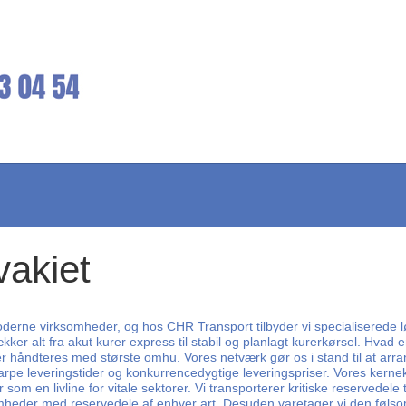
vakiet
moderne virksomheder, og hos CHR Transport tilbyder vi specialiserede l
kker alt fra akut kurer express til stabil og planlagt kurerkørsel. Hva
lser håndteres med største omhu. Vores netværk gør os i stand til at arr
arpe leveringstider og konkurrencedygtige leveringspriser. Vores kerne
 en livline for vitale sektorer. Vi transporterer kritiske reservedele t
ksomheder med reservedele af enhver art. Desuden varetager vi den føls