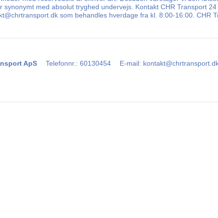
 er synonymt med absolut tryghed undervejs. Kontakt CHR Transport 24 ti
takt@chrtransport.dk som behandles hverdage fra kl. 8:00-16:00. CHR Tr
nsport ApS
Telefonnr.
:
60130454
E-mail
:
kontakt@chrtransport.d