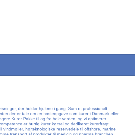
øsninger, der holder hjulene i gang. Som et professionelt
d enten der er tale om en hasteopgave som kurer i Danmark eller
angere Kurer Pakke til og fra hele verden, og vi optimerer
kompetence er hurtig kurer kørsel og dedikeret kurerfragt
il vindmøller, højteknologiske reservedele til offshore, marine
omme transport af produkter til medicin og pharma branchen,