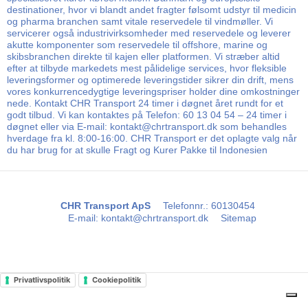
destinationer, hvor vi blandt andet fragter følsomt udstyr til medicin
og pharma branchen samt vitale reservedele til vindmøller. Vi
servicerer også industrivirksomheder med reservedele og leverer
akutte komponenter som reservedele til offshore, marine og
skibsbranchen direkte til kajen eller platformen. Vi stræber altid
efter at tilbyde markedets mest pålidelige services, hvor fleksible
leveringsformer og optimerede leveringstider sikrer din drift, mens
vores konkurrencedygtige leveringspriser holder dine omkostninger
nede. Kontakt CHR Transport 24 timer i døgnet året rundt for et
godt tilbud. Vi kan kontaktes på Telefon: 60 13 04 54 – 24 timer i
døgnet eller via E-mail: kontakt@chrtransport.dk som behandles
hverdage fra kl. 8:00-16:00. CHR Transport er det oplagte valg når
du har brug for at skulle Fragt og Kurer Pakke til Indonesien
CHR Transport ApS
Telefonnr.
:
60130454
E-mail
:
kontakt@chrtransport.dk
Sitemap
Privatlivspolitik
Cookiepolitik