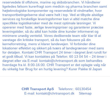
reservedele til offshore, marine og skibsbranchen. Vi håndterer
ligeledes følsom kurerfragt som medicin og pharma branchen samt
højteknologiske komponenter og reservedele til vindmøller, hvor
transportbetingelserne skal være helt i top. Ved at tilbyde alsidige
services og forskellige leveringsformer kan vi altid matche dine
specifikke logistikønsker med de mest optimale løsninger. Vi
opererer med faste, ærlige leveringspriser og garanterer præcise
leveringstider, så du altid kan holde dine kunder informeret og
minimere unødig ventetid. Vores dedikerede team står klar til at
varetage din kritiske transport, så du kan fokusere på din
kerneforretning, mens vi klarer landevejen. Vi forbinder dine
lokationer effektivt og sikkert på tværs af landegrænser med sans
for detaljen. Kontakt CHR Transport 24 timer i døgnet året rundt for
et godt tilbud. Vi kan kontaktes på Telefon: 60 13 04 54 – 24 timer i
døgnet eller via E-mail: kontakt@chrtransport.dk som behandles
hverdage fra kl. 8:00-16:00. CHR Transport er det oplagte valg når
du virkelig har Brug for en hurtig levering? Kurer Pakke til Japan
CHR Transport ApS
Telefonnr.
:
60130454
E-mail
:
kontakt@chrtransport.dk
Sitemap