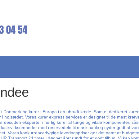
undee
er i Danmark og kurer i Europa i en ubrudt kæde. Som et dedikeret kurer
er i højsædet. Vores kurer express services er designet til de mest kræ
r desuden eksperter i hurtig kurer af tunge og vitale komponenter, så
ndustrivirksomheder med reservedele til maskinanlæg nyder godt af vore
et. Vores konkurrencedygtige leveringspriser gør det nemt at budgettere
 CHR Transport 24 timer i døgnet året rundt for et godt tilbud. Vi kan kon