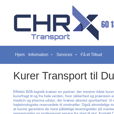
Hjem
Information
Services
Få et Tilbud
Kurer Transport til D
Effektiv B2B-logistik kræver en partner, der mestrer både kur
kurerfragt til og fra hele verden, hvor sikkerhed og præcision 
medicin og pharma udstyr, der kræver absolut sporbarhed. Vi e
højteknologiske reservedele til vindmøller. Også almindelige i
at kunne garantere de mest pålidelige leveringstider på marked
gennemsigtig og professionel service fra start til slut. Kontakt