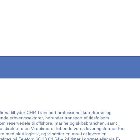
firma tilbyder CHR Transport professionel kurerkørsel og
vende erhvervssektorer, herunder transport af tidsfølsom
som reservedele til offshore, marine og skibsbranchen, samt
s direkte ruter. Vi optimerer løbende vores leveringsformer for
 med akut logistik, og vi sætter en ære i at levere en
taktes på Telefon: 60 13 04 54 – 24 timer i døgnet eller via E-