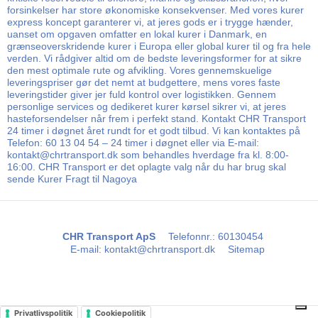
forsinkelser har store økonomiske konsekvenser. Med vores kurer
express koncept garanterer vi, at jeres gods er i trygge hænder,
uanset om opgaven omfatter en lokal kurer i Danmark, en
grænseoverskridende kurer i Europa eller global kurer til og fra hele
verden. Vi rådgiver altid om de bedste leveringsformer for at sikre
den mest optimale rute og afvikling. Vores gennemskuelige
leveringspriser gør det nemt at budgettere, mens vores faste
leveringstider giver jer fuld kontrol over logistikken. Gennem
personlige services og dedikeret kurer kørsel sikrer vi, at jeres
hasteforsendelser når frem i perfekt stand. Kontakt CHR Transport
24 timer i døgnet året rundt for et godt tilbud. Vi kan kontaktes på
Telefon: 60 13 04 54 – 24 timer i døgnet eller via E-mail:
kontakt@chrtransport.dk som behandles hverdage fra kl. 8:00-
16:00. CHR Transport er det oplagte valg når du har brug skal
sende Kurer Fragt til Nagoya
CHR Transport ApS
Telefonnr.
:
60130454
E-mail
:
kontakt@chrtransport.dk
Sitemap
Privatlivspolitik
Cookiepolitik