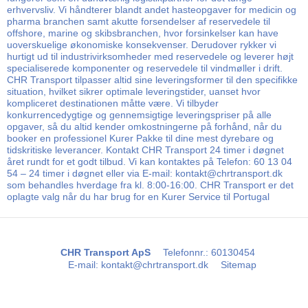
erhvervsliv. Vi håndterer blandt andet hasteopgaver for medicin og
pharma branchen samt akutte forsendelser af reservedele til
offshore, marine og skibsbranchen, hvor forsinkelser kan have
uoverskuelige økonomiske konsekvenser. Derudover rykker vi
hurtigt ud til industrivirksomheder med reservedele og leverer højt
specialiserede komponenter og reservedele til vindmøller i drift.
CHR Transport tilpasser altid sine leveringsformer til den specifikke
situation, hvilket sikrer optimale leveringstider, uanset hvor
kompliceret destinationen måtte være. Vi tilbyder
konkurrencedygtige og gennemsigtige leveringspriser på alle
opgaver, så du altid kender omkostningerne på forhånd, når du
booker en professionel Kurer Pakke til dine mest dyrebare og
tidskritiske leverancer. Kontakt CHR Transport 24 timer i døgnet
året rundt for et godt tilbud. Vi kan kontaktes på Telefon: 60 13 04
54 – 24 timer i døgnet eller via E-mail: kontakt@chrtransport.dk
som behandles hverdage fra kl. 8:00-16:00. CHR Transport er det
oplagte valg når du har brug for en Kurer Service til Portugal
CHR Transport ApS
Telefonnr.
:
60130454
E-mail
:
kontakt@chrtransport.dk
Sitemap