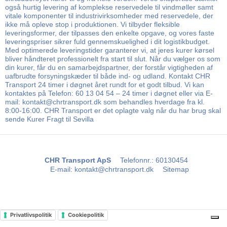
også hurtig levering af komplekse reservedele til vindmøller samt
vitale komponenter til industrivirksomheder med reservedele, der
ikke må opleve stop i produktionen. Vi tilbyder fleksible
leveringsformer, der tilpasses den enkelte opgave, og vores faste
leveringspriser sikrer fuld gennemskuelighed i dit logistikbudget.
Med optimerede leveringstider garanterer vi, at jeres kurer kørsel
bliver håndteret professionelt fra start til slut. Når du vælger os som
din kurer, får du en samarbejdspartner, der forstår vigtigheden af
uafbrudte forsyningskæder til både ind- og udland. Kontakt CHR
Transport 24 timer i døgnet året rundt for et godt tilbud. Vi kan
kontaktes på Telefon: 60 13 04 54 – 24 timer i døgnet eller via E-
mail: kontakt@chrtransport.dk som behandles hverdage fra kl.
8:00-16:00. CHR Transport er det oplagte valg når du har brug skal
sende Kurer Fragt til Sevilla
CHR Transport ApS
Telefonnr.
:
60130454
E-mail
:
kontakt@chrtransport.dk
Sitemap
Privatlivspolitik
Cookiepolitik